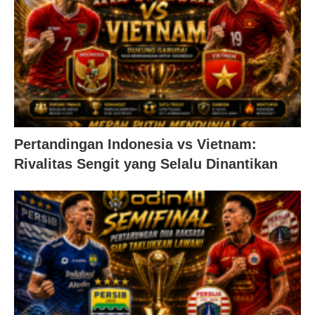
Pertandingan Indonesia vs Vietnam:
Rivalitas Sengit yang Selalu Dinantikan