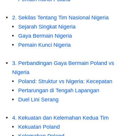
2. Sekilas Tentang Tim Nasional Nigeria
Sejarah Singkat Nigeria
Gaya Bermain Nigeria
Pemain Kunci Nigeria
3. Perbandingan Gaya Bermain Poland vs
Nigeria
Poland: Struktur vs Nigeria: Kecepatan
Pertarungan di Tengah Lapangan
Duel Lini Serang
4. Kekuatan dan Kelemahan Kedua Tim
Kekuatan Poland
Kelemahan Poland