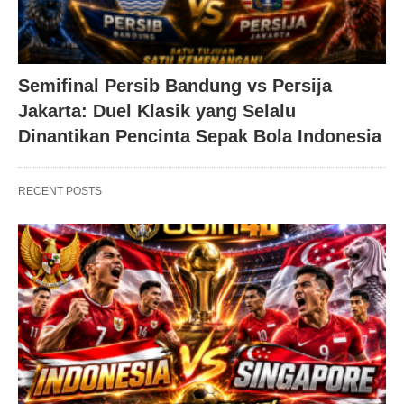
Semifinal Persib Bandung vs Persija
Jakarta: Duel Klasik yang Selalu
Dinantikan Pencinta Sepak Bola Indonesia
RECENT POSTS