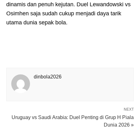
dinamis dan penuh kejutan. Duel Lewandowski vs
Osimhen saja sudah cukup menjadi daya tarik
utama dunia sepak bola.
dinbola2026
NEXT
Uruguay vs Saudi Arabia: Duel Penting di Grup H Piala
Dunia 2026 »