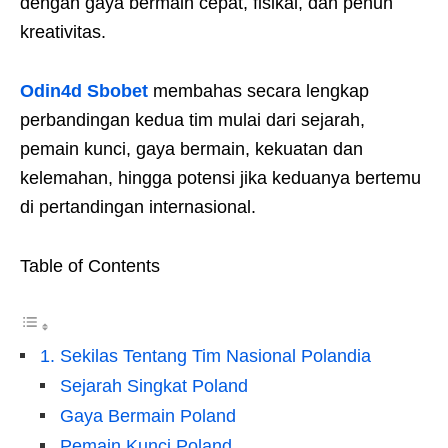
dengan gaya bermain cepat, fisikal, dan penuh
kreativitas.
Odin4d Sbobet
membahas secara lengkap
perbandingan kedua tim mulai dari sejarah,
pemain kunci, gaya bermain, kekuatan dan
kelemahan, hingga potensi jika keduanya bertemu
di pertandingan internasional.
Table of Contents
1. Sekilas Tentang Tim Nasional Polandia
Sejarah Singkat Poland
Gaya Bermain Poland
Pemain Kunci Poland