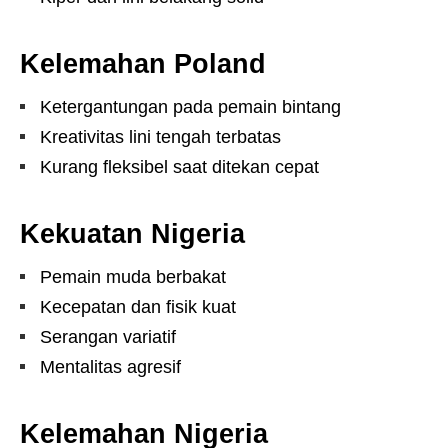
Kelemahan Poland
Ketergantungan pada pemain bintang
Kreativitas lini tengah terbatas
Kurang fleksibel saat ditekan cepat
Kekuatan Nigeria
Pemain muda berbakat
Kecepatan dan fisik kuat
Serangan variatif
Mentalitas agresif
Kelemahan Nigeria