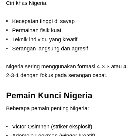
Ciri khas Nigeria:
Kecepatan tinggi di sayap
Permainan fisik kuat
Teknik individu yang kreatif
Serangan langsung dan agresif
Nigeria sering menggunakan formasi 4-3-3 atau 4-
2-3-1 dengan fokus pada serangan cepat.
Pemain Kunci Nigeria
Beberapa pemain penting Nigeria:
Victor Osimhen (striker eksplosif)
Ademola Lookman (winger kreatif)