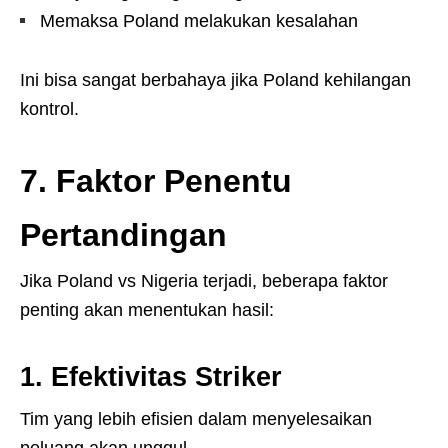
Memaksa Poland melakukan kesalahan
Ini bisa sangat berbahaya jika Poland kehilangan
kontrol.
7. Faktor Penentu
Pertandingan
Jika Poland vs Nigeria terjadi, beberapa faktor
penting akan menentukan hasil:
1. Efektivitas Striker
Tim yang lebih efisien dalam menyelesaikan
peluang akan unggul.