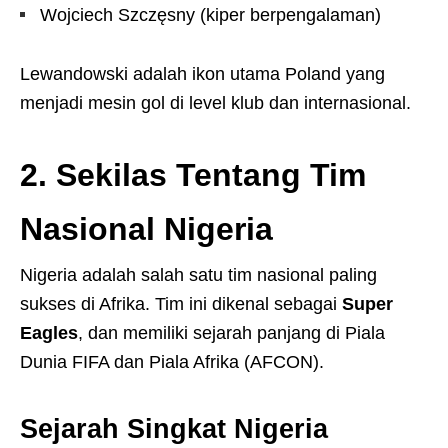
Wojciech Szczęsny (kiper berpengalaman)
Lewandowski adalah ikon utama Poland yang
menjadi mesin gol di level klub dan internasional.
2. Sekilas Tentang Tim
Nasional Nigeria
Nigeria adalah salah satu tim nasional paling
sukses di Afrika. Tim ini dikenal sebagai
Super
Eagles
, dan memiliki sejarah panjang di Piala
Dunia FIFA dan Piala Afrika (AFCON).
Sejarah Singkat Nigeria