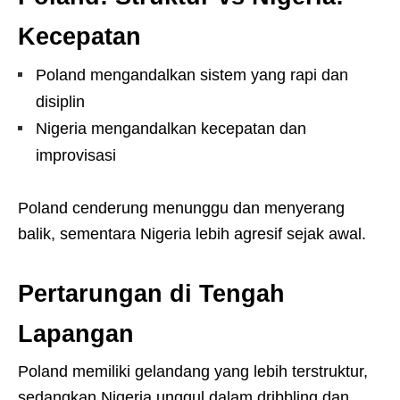
Kecepatan
Poland mengandalkan sistem yang rapi dan
disiplin
Nigeria mengandalkan kecepatan dan
improvisasi
Poland cenderung menunggu dan menyerang
balik, sementara Nigeria lebih agresif sejak awal.
Pertarungan di Tengah
Lapangan
Poland memiliki gelandang yang lebih terstruktur,
sedangkan Nigeria unggul dalam dribbling dan