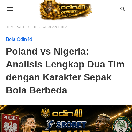
HOMEPAGE
TIPS TARUHAN BOLA
Bola Odin4d
Poland vs Nigeria:
Analisis Lengkap Dua Tim
dengan Karakter Sepak
Bola Berbeda