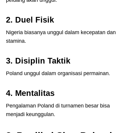
2. Duel Fisik
Nigeria biasanya unggul dalam kecepatan dan
stamina.
3. Disiplin Taktik
Poland unggul dalam organisasi permainan.
4. Mentalitas
Pengalaman Poland di turnamen besar bisa
menjadi keunggulan.