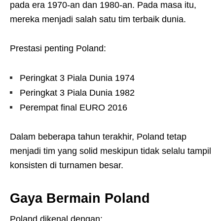
pada era 1970-an dan 1980-an. Pada masa itu,
mereka menjadi salah satu tim terbaik dunia.
Prestasi penting Poland:
Peringkat 3 Piala Dunia 1974
Peringkat 3 Piala Dunia 1982
Perempat final EURO 2016
Dalam beberapa tahun terakhir, Poland tetap
menjadi tim yang solid meskipun tidak selalu tampil
konsisten di turnamen besar.
Gaya Bermain Poland
Poland dikenal dengan: