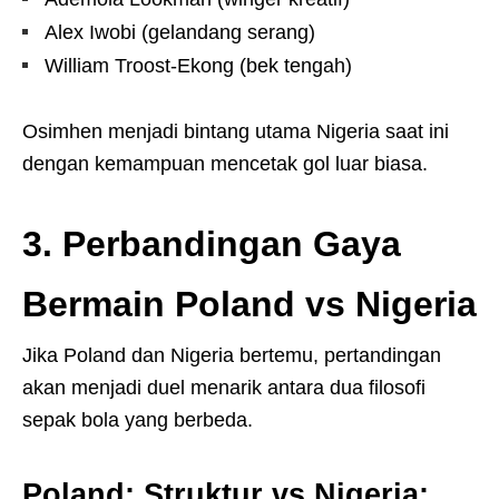
Alex Iwobi (gelandang serang)
William Troost-Ekong (bek tengah)
Osimhen menjadi bintang utama Nigeria saat ini
dengan kemampuan mencetak gol luar biasa.
3. Perbandingan Gaya
Bermain Poland vs Nigeria
Jika Poland dan Nigeria bertemu, pertandingan
akan menjadi duel menarik antara dua filosofi
sepak bola yang berbeda.
Poland: Struktur vs Nigeria: