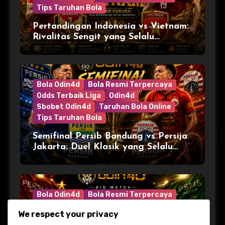
Tips Taruhan Bola
Pertandingan Indonesia vs Vietnam:
Rivalitas Sengit yang Selalu
Dinantikan
Bola Odin4d
Bola Resmi Terpercaya
Odds Terbaik Liga
Odin4d
Sbobet Odin4d
Taruhan Bola Online
Tips Taruhan Bola
Semifinal Persib Bandung vs Persija
Jakarta: Duel Klasik yang Selalu
Dinantikan Pencinta Sepak Bola
Indonesia
Bola Odin4d
Bola Resmi Terpercaya
Odds Terbaik Liga
Odin4d
We respect your privacy
Sbobet Odin4d
Taruhan Bola Online