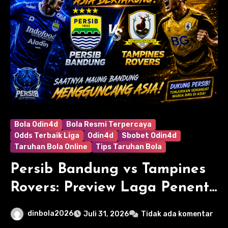
Bola Odin4d
Bola Resmi Terpercaya
Odds Terbaik Liga
Odin4d
Sbobet Odin4d
Taruhan Bola Online
Tips Taruhan Bola
Persib Bandung vs Tampines
Rovers: Preview Laga Penentu
dengan Ambisi Meraih Hasil
dinbola2026
Juli 31, 2026
Tidak ada komentar
Maksimal