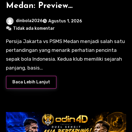
Medan: Preview
Pertandingan, Analisis
dinbola2026
Agustus 1, 2026
Kekuatan Tim, dan Peluang
Tidak ada komentar
Meraih Kemenangan
Persija Jakarta vs PSMS Medan menjadi salah satu
pertandingan yang menarik perhatian pencinta
sepak bola Indonesia. Kedua klub memiliki sejarah
panjang, basis…
Baca Lebih Lanjut