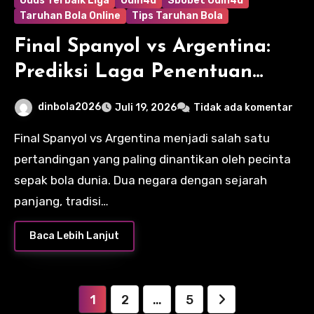
Odds Terbaik Liga
Odin4d
Sbobet Odin4d
Taruhan Bola Online
Tips Taruhan Bola
Final Spanyol vs Argentina:
Prediksi Laga Penentuan
Juara yang Penuh Gengsi
dinbola2026
Juli 19, 2026
Tidak ada komentar
Final Spanyol vs Argentina menjadi salah satu
pertandingan yang paling dinantikan oleh pecinta
sepak bola dunia. Dua negara dengan sejarah
panjang, tradisi…
Baca Lebih Lanjut
Paginasi
1
2
…
5