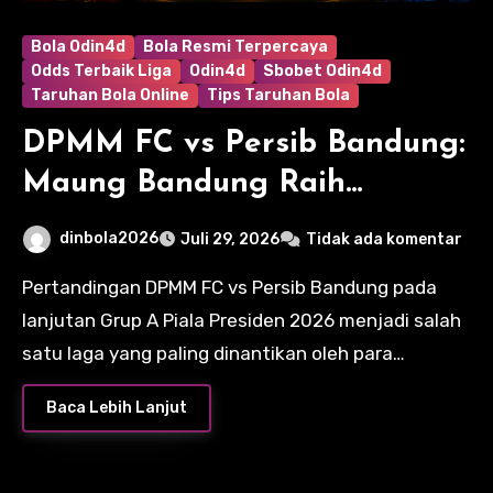
Bola Odin4d
Bola Resmi Terpercaya
Odds Terbaik Liga
Odin4d
Sbobet Odin4d
Taruhan Bola Online
Tips Taruhan Bola
DPMM FC vs Persib Bandung:
Maung Bandung Raih
Kemenangan Penting di Piala
dinbola2026
Juli 29, 2026
Tidak ada komentar
Presiden 2026
Pertandingan DPMM FC vs Persib Bandung pada
lanjutan Grup A Piala Presiden 2026 menjadi salah
satu laga yang paling dinantikan oleh para…
Baca Lebih Lanjut