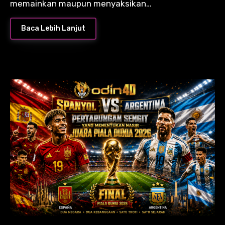
memainkan maupun menyaksikan…
Baca Lebih Lanjut