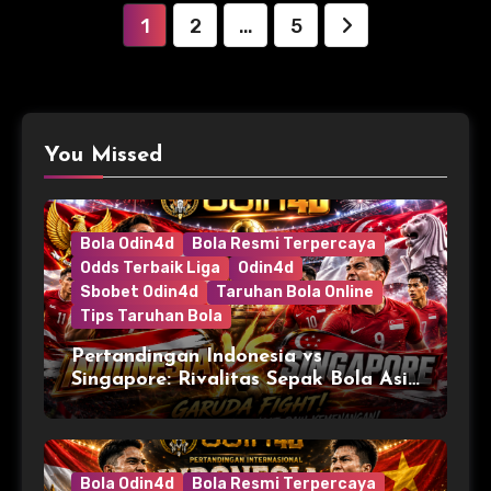
Paginasi
1
2
…
5
pos
You Missed
Bola Odin4d
Bola Resmi Terpercaya
Odds Terbaik Liga
Odin4d
Sbobet Odin4d
Taruhan Bola Online
Tips Taruhan Bola
Pertandingan Indonesia vs
Singapore: Rivalitas Sepak Bola Asia
Tenggara yang Selalu Dinantikan
Bola Odin4d
Bola Resmi Terpercaya