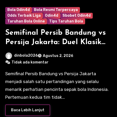
Bola Odin4d
Bola Resmi Terpercaya
Odds Terbaik Liga
Odin4d
Sbobet Odin4d
Taruhan Bola Online
Tips Taruhan Bola
Semifinal Persib Bandung vs
Persija Jakarta: Duel Klasik
yang Selalu Dinantikan
dinbola2026
Agustus 2, 2026
Pencinta Sepak Bola
Tidak ada komentar
Indonesia
Semifinal Persib Bandung vs Persija Jakarta
menjadi salah satu pertandingan yang selalu
menarik perhatian pencinta sepak bola Indonesia.
Pertemuan kedua tim tidak…
Baca Lebih Lanjut