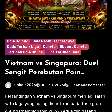
Bola Odin4d
Bola Resmi Terpercaya
Odds Terbaik Liga
Odin4d
Sbobet Odin4d
Taruhan Bola Online
Tips Taruhan Bola
Vietnam vs Singapura: Duel
Sengit Perebutan Poin
Penting di ASEAN
dinbola2026
Juli 30, 2026
Tidak ada komentar
Championship 2026
Pertandingan Vietnam vs Singapura menjadi salah
satu laga yang paling dinantikan pada fase grup
ASEAN Championship 2026. Kedua tim datang