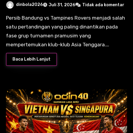
dengan Ambisi Meraih Hasil
dinbola2026
Juli 31, 2026
Tidak ada komentar
Maksimal
Persib Bandung vs Tampines Rovers menjadi salah
satu pertandingan yang paling dinantikan pada
fase grup turnamen pramusim yang
mempertemukan klub-klub Asia Tenggara.…
Baca Lebih Lanjut