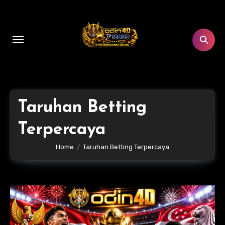
Lewati
ke
konten
Taruhan Betting
Terpercaya
Home
Taruhan Betting Terpercaya