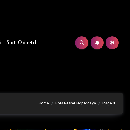
d
Slot Odin4d
Home
Bola Resmi Terpercaya
Page 4