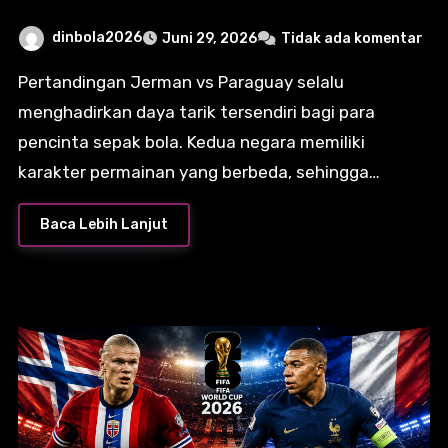
dan Ambisi Besar
dinbola2026
Juni 29, 2026
Tidak ada komentar
Pertandingan Jerman vs Paraguay selalu
menghadirkan daya tarik tersendiri bagi para
pencinta sepak bola. Kedua negara memiliki
karakter permainan yang berbeda, sehingga…
Baca Lebih Lanjut