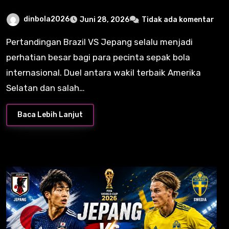
Kekuatan Sepak Bola Dunia
dinbola2026
Juni 28, 2026
Tidak ada komentar
Pertandingan Brazil VS Jepang selalu menjadi
perhatian besar bagi para pecinta sepak bola
internasional. Duel antara wakil terbaik Amerika
Selatan dan salah…
Baca Lebih Lanjut