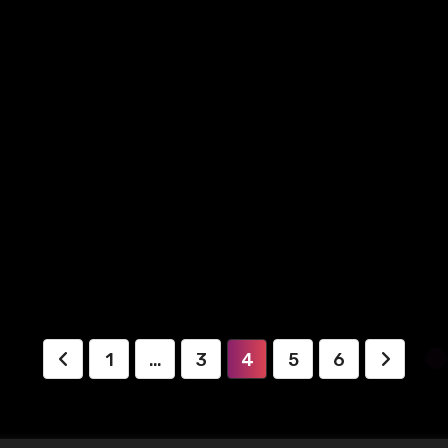
Paginasi
1
…
3
4
5
6
pos