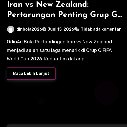
Iran vs New Zealand:
Pertarungan Penting Grup G
Piala Dunia 2026
dinbola2026
Juni 15, 2026
Tidak ada komentar
Odin4d Bola Pertandingan Iran vs New Zealand
menjadi salah satu laga menarik di Grup G FIFA
World Cup 2026. Kedua tim datang…
Baca Lebih Lanjut